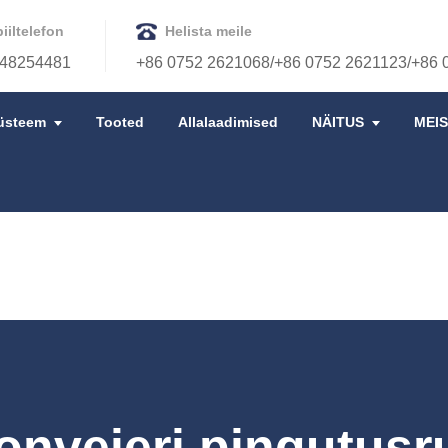
iiltelefon
Helista meile
48254481
+86 0752 2621068/+86 0752 2621123/+86 
üsteem
Tooted
Allalaadimised
NÄITUS
MEI
onveieri pingutusru