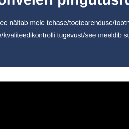
see näitab meie tehase/tootearenduse/tootm
/kvaliteedikontrolli tugevust/see meeldib sul