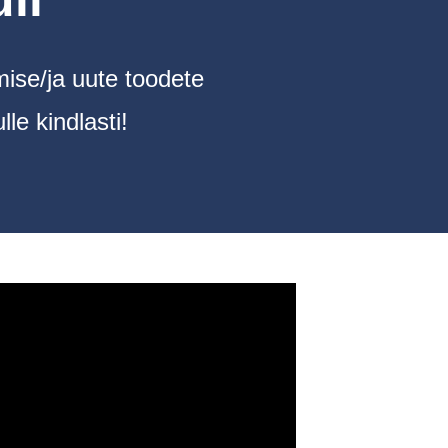
ise/ja uute toodete
le kindlasti!