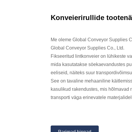
Konveierirullide tootenä
Me oleme Global Conveyor Supplies Co
Global Conveyor Supplies Co., Ltd.
Fikseeritud lintkonveier on lühikeste 
mida kasutatakse söekaevandustes puu
eeliseid, näiteks suur transpordivõimsu
See on tavaline mehaaniline käitlemiss
kasulikud rakendustes, mis hõlmavad ra
transporti väga erinevatele materjalid
Parimad hinnad