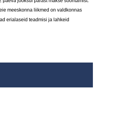
-2 päeva jooksul pärast makse sooritamist.
eie meeskonna liikmed on valdkonnas
d erialaseid teadmisi ja lahkeid