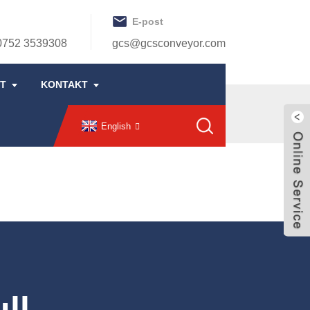
E-post
0752 3539308
gcs@gcsconveyor.com
ST
KONTAKT
English
ll