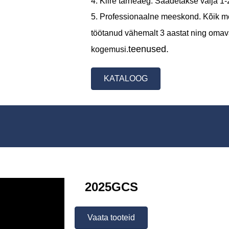
4. Kiire tarneaeg. Saadetakse välja 1
5. Professionaalne meeskond. Kõik m
töötanud vähemalt 3 aastat ning omava
teenused.
kogemusi.
KATALOOG
2025GCS
Vaata tooteid