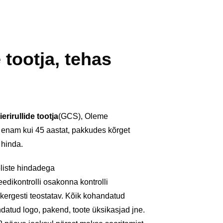
 tootja, tehas
erirullide tootja
(GCS), Oleme
 enam kui 45 aastat, pakkudes kõrget
 hinda.
liste hindadega
teedikontrolli osakonna kontrolli
 kergesti teostatav. Kõik kohandatud
atud logo, pakend, toote üksikasjad jne.