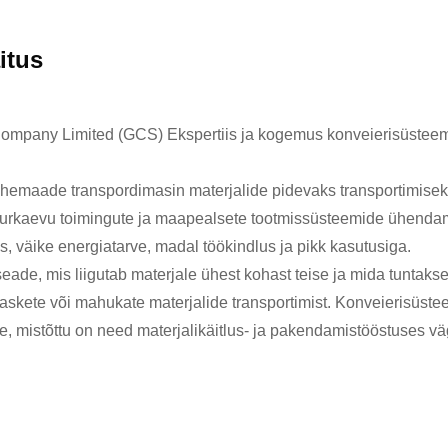
itus
mpany Limited (GCS) Ekspertiis ja kogemus konveierisüsteemid
vahemaade transpordimasin materjalide pidevaks transportimisek
rkaevu toimingute ja maapealsete tootmissüsteemide ühendamis
s, väike energiatarve, madal töökindlus ja pikk kasutusiga.
eade, mis liigutab materjale ühest kohast teise ja mida tuntakse
skete või mahukate materjalide transportimist. Konveierisüstee
ele, mistõttu on need materjalikäitlus- ja pakendamistööstuses v