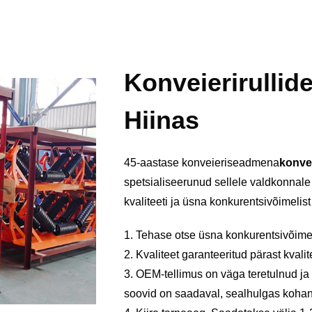
Konveierirullide
Hiinas
45-aastase konveieriseadmena
konvei
spetsialiseerunud sellele valdkonnale
kvaliteeti ja üsna konkurentsivõimelist
1. Tehase otse üsna konkurentsivõime
2. Kvaliteet garanteeritud pärast kvali
3. OEM-tellimus on väga teretulnud ja
soovid on saadaval, sealhulgas kohand