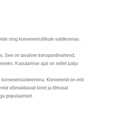
e ning konveierirullikute valdkonnas.
s. See on tavaline transpordivahend,
eks. Kasutamise ajal on sellel palju
 konveierisüsteemina. Konveierid on eriti
mid võimaldavad kiiret ja tõhusat
äga populaarsed.