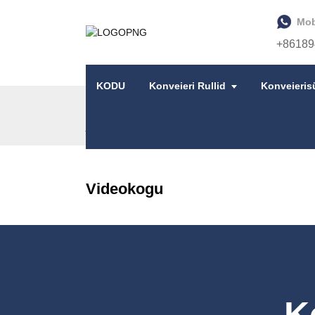
Mob
+86189
KODU
Konveieri Rullid
Konveieris
AVALEHT
VIDEOKOGU
Videokogu
K