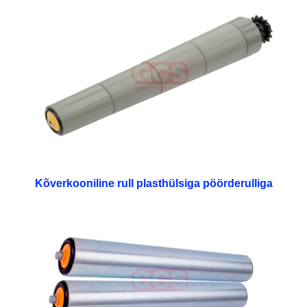
Kõverkooniline rull plasthülsiga pöörderulliga