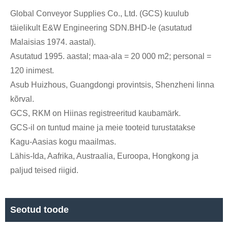
Global Conveyor Supplies Co., Ltd. (GCS) kuulub
täielikult E&W Engineering SDN.BHD-le (asutatud
Malaisias 1974. aastal).
Asutatud 1995. aastal; maa-ala = 20 000 m2; personal =
120 inimest.
Asub Huizhous, Guangdongi provintsis, Shenzheni linna
kõrval.
GCS, RKM on Hiinas registreeritud kaubamärk.
GCS-il on tuntud maine ja meie tooteid turustatakse
Kagu-Aasias kogu maailmas.
Lähis-Ida, Aafrika, Austraalia, Euroopa, Hongkong ja
paljud teised riigid.
Seotud toode