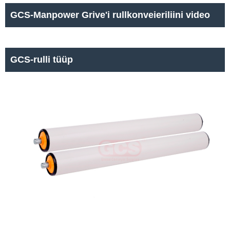
GCS-Manpower Grive'i rullkonveieriliini video
GCS-rulli tüüp