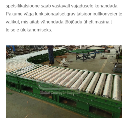
spetsifikatsioone saab vastavalt vajadusele kohandada.
Pakume väga funktsionaalset gravitatsioonirullkonveierite
valikut, mis aitab vähendada tööjõudu ühelt masinalt
teisele ülekandmiseks.