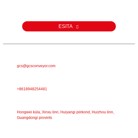
Meie toodete või hinnakirja kohta päringute korral palun jätke meile
oma e-posti aadress ja me võtame teiega 24 tunni jooksul
ühendust.
ESITA
E-POST
gcs@gcsconveyor.com
TELEFON
+8618948254481
AADRESS
Hongwei küla, Xinxu linn, Huiyangi piirkond, Huizhou linn,
Guangdongi provints
TÖÖAEG