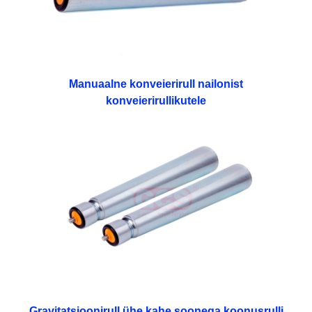
Manuaalne konveierirull nailonist
konveierirullikutele
Gravitatsioonirull ühe kahe soonega koonusrulli