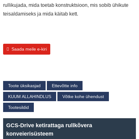
rullikujada, mida toetab konstruktsioon, mis sobib ühikute
teisaldamiseks ja mida käitab kett.
Saada meile e-kiri
Toote üksikasjad
Ettevõtte info
KUUM ALLAHINDLUS
Võtke kohe ühendust
Tootesildid
GCS-Drive ketirattaga rullkõvera
konveierisüsteem