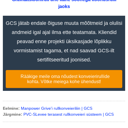
jaoks
GCS jätab endale õiguse muuta mõõtmeid ja olulisi
andmeid igal ajal ilma ette teatamata. Kliendid
peavad enne projekti üksikasjade lõplikku
vormistamist tagama, et nad saavad GCS-ilt
sertifitseeritud joonised.
Rääkige meile oma nõudest konveierirullide
kohta. Võtke meiega kohe ühendust!
Eelmine:
Manpower Grive'i rullkonveieriliin | GCS
Järgmine:
PVC-SLevee terasest rullkonveieri süsteem | GCS