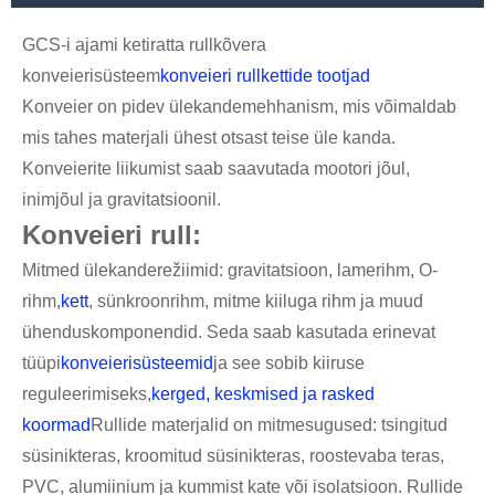
GCS-i ajami ketiratta rullkõvera
konveierisüsteem
konveieri rullkettide tootjad
Konveier on pidev ülekandemehhanism, mis võimaldab
mis tahes materjali ühest otsast teise üle kanda.
Konveierite liikumist saab saavutada mootori jõul,
inimjõul ja gravitatsioonil.
Konveieri rull:
Mitmed ülekanderežiimid: gravitatsioon, lamerihm, O-
rihm,
kett
, sünkroonrihm, mitme kiiluga rihm ja muud
ühenduskomponendid. Seda saab kasutada erinevat
tüüpi
konveierisüsteemid
ja see sobib kiiruse
reguleerimiseks,
kerged, keskmised ja rasked
koormad
Rullide materjalid on mitmesugused: tsingitud
süsinikteras, kroomitud süsinikteras, roostevaba teras,
PVC, alumiinium ja kummist kate või isolatsioon. Rullide