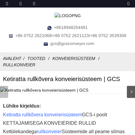
+8618948254481
+86 0752 2621068/+86 0752 2621123/+86 0752 3539308
gcs@gcsconveyor.com
AVALEHT
TOOTED
KONVEIERISÜSTEEM
RULLKONVEIER
Ketiratta rullkõvera konveierisüsteem | GCS
Lühike kirjeldus:
Ketiratta rullkõvera konveierisüsteem
GCS-i poolt
KETTAJAMISEGA KONVEIERIDE RULLID
Kettülekandega
rullkonveier
Süsteemide all peame silmas