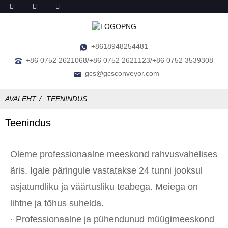
+8618948254481
+86 0752 2621068/+86 0752 2621123/+86 0752 3539308
gcs@gcsconveyor.com
AVALEHT
TEENINDUS
Teenindus
Oleme professionaalne meeskond rahvusvahelises
äris. Igale päringule vastatakse 24 tunni jooksul
asjatundliku ja väärtusliku teabega. Meiega on
lihtne ja tõhus suhelda.
· Professionaalne ja pühendunud müügimeeskond