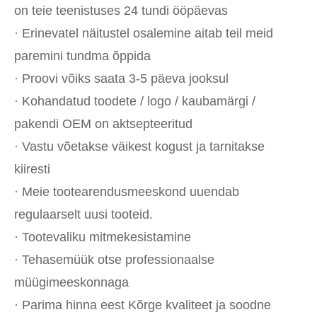
on teie teenistuses 24 tundi ööpäevas
· Erinevatel näitustel osalemine aitab teil meid
paremini tundma õppida
· Proovi võiks saata 3-5 päeva jooksul
· Kohandatud toodete / logo / kaubamärgi /
pakendi OEM on aktsepteeritud
· Vastu võetakse väikest kogust ja tarnitakse
kiiresti
· Meie tootearendusmeeskond uuendab
regulaarselt uusi tooteid.
· Tootevaliku mitmekesistamine
· Tehasemüük otse professionaalse
müügimeeskonnaga
· Parima hinna eest Kõrge kvaliteet ja soodne