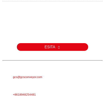
Päring
Meie toodete või hinnakirja kohta päringute korral palun jätke meile
oma e-posti aadress ja me võtame teiega 24 tunni jooksul
ühendust.
ESITA
E-POST
gcs@gcsconveyor.com
TELEFON
+8618948254481