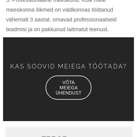
5. Professionaalne meeskond. Kõik meie
meeskonna liikmed on valdkonnas töötanud
vähemalt 3 aastat, omavad professionaalseid
teadmisi ja on pakkunud laitmatut teenust.
KAS SOOVID MEIEGA TÖÖTADA?
VÕTA
MEIEGA
ÜHENDUST