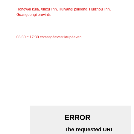
AADRESS
Hongwei küla, Xinxu linn, Huiyangi piirkond, Huizhou linn,
Guangdongi provints
TÖÖAEG
08:30 ~ 17:30 esmaspäevast laupäevani
KATEGOORIAD
Lintkonveier
Rullkonveier
Alumiiniumrull
Konveieri pingutusrull
Garlandi rull
Löögirull
Polüetüleenrull
Kammrull
Lameda kanderulli