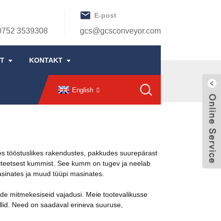
E-post
0752 3539308
gcs@gcsconveyor.com
ST
KONTAKT
English
es tööstuslikes rakendustes, pakkudes suurepärast
iteetsest kummist. See kumm on tugev ja neelab
asinates ja muud tüüpi masinates.
ide mitmekesiseid vajadusi. Meie tootevalikusse
llid. Need on saadaval erineva suuruse,