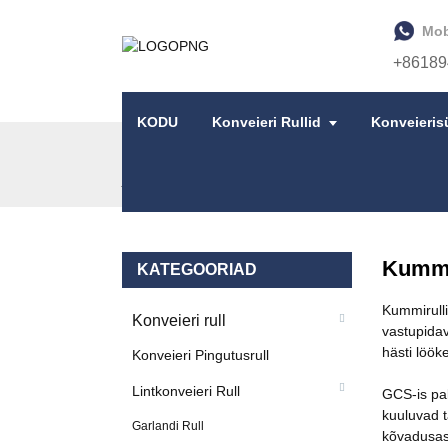
Mob
+86189
KODU
Konveieri Rullid
Konveieris
AVALEHT
TOOTED
LINTKONVEIERI RULL
Kummi
KATEGOORIAD
Kummirull
Konveieri rull
vastupida
hästi löök
Konveieri Pingutusrull
Lintkonveieri Rull
GCS-is pak
kuuluvad t
Garlandi Rull
kõvadusast