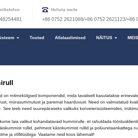
iiltelefon
Helista meile
48254481
+86 0752 2621068/+86 0752 2621123/+86 
üsteem
Tooted
Allalaadimised
NÄITUS
MEI
KUMMIRULL
rull
id on mitmekülgsed komponendid, mida tavaliselt kasutatakse erinevat
vust, mürasummutust ja paremat haarduvust. Need on valmistatud kval
e. See teeb need suurepäraseks valikuks konveierisüsteemides, trükim
ume laia valikut kohandatavaid kummirulle, et rahuldada tööstusklient
äiskummist rullid, pehmest käsnkummist rullid ja polüuretaankattega ru
me ja võllitüübiga. Vaatame neid koos lähemalt!