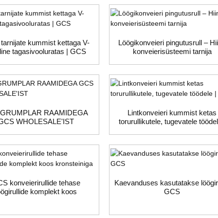
arnijate kummist kettaga V-
Löögikonveieri pingutusrull – Hi
line tagasivooluratas | GCS
konveierisüsteemi tarnija
GRUMPLAR RAAMIDEGA
Lintkonveieri kummist ketas
GCS WHOLESALE'IST
torurullikutele, tugevatele töödel
GCS
S konveierirullide tehase
Kaevanduses kasutatakse löögirul
öögirullide komplekt koos
GCS
kronsteiniga