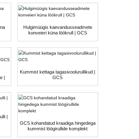
ina
Hulgimüügis kaevandusseadmete
konveieri küna löökrull | GCS
Kummist kettaga tagasivoolurullikud |
e |
GCS
li |
GCS kohandatud kraadiga hingedega
kummist löögirullide komplekt