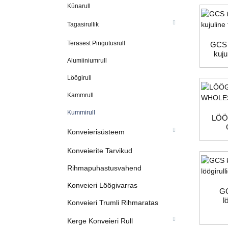
Künarull
Tagasirullik
Terasest Pingutusrull
GCS t
kuju
Alumiiniumrull
Löögirull
Kammrull
Kummirull
LÖÖ
Konveierisüsteem
Konveierite Tarvikud
Rihmapuhastusvahend
Konveieri Löögivarras
GC
l
Konveieri Trumli Rihmaratas
Kerge Konveieri Rull