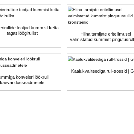
rirullide tootjad kummist ketta
tagasilöögirullist
Hiina tarnijate eritellimusel
valmistatud kummist pingutusrull
kronsteinid
Kaalukvaliteediga rull-trossid |
mmiga konveieri löökrull
kaevandusseadmetele