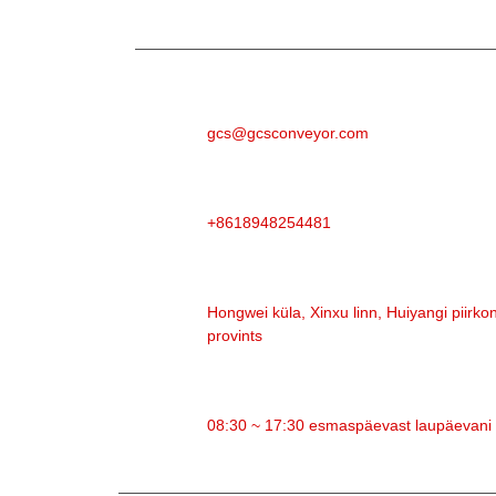
E-POST
gcs@gcsconveyor.com
TELEFON
+8618948254481
AADRESS
Hongwei küla, Xinxu linn, Huiyangi piirk
provints
TÖÖAEG
08:30 ~ 17:30 esmaspäevast laupäevani