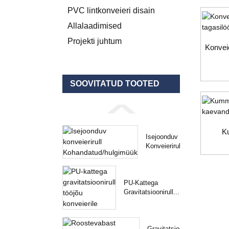
PVC lintkonveieri disain
Allalaadimised
Projekti juhtum
Konveie
SOOVITATUD TOOTED
Ku
Isejoonduv
Konveierirull...
PU-Kattega
Gravitatsioonirull...
Gravitatsioonirullkonveier