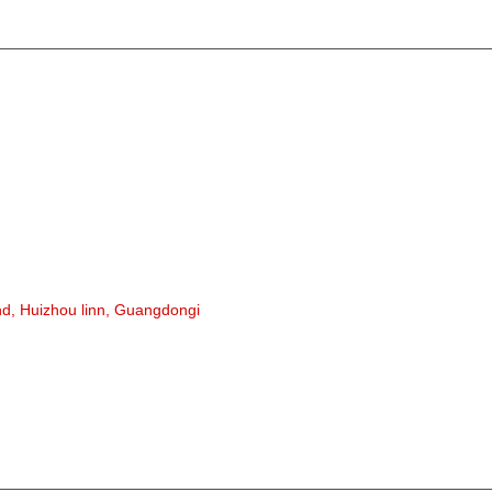
KATEGO
Lintkonvei
Rullkonvei
Alumiinium
Konveieri 
Garlandi ru
Löögirull
ond, Huizhou linn, Guangdongi
Polüetülee
Kammrull
Lameda ka
V Tagasiru
Konveieri r