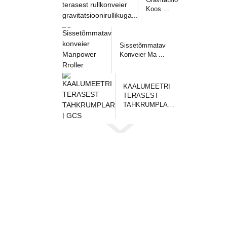
Koos ...
Sissetõmmatav
Konveier Ma ...
KAALUMEETRI
TERASEST
TAHKRUMPLAR
|...
Päring
Meie toodete või hinnakirja kohta päringute ko
me võtame teiega 24 tunni jooksul ühendust.