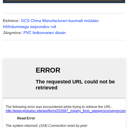
Eelmine:
GCS China Manufactureri kuumalt müüdav
hõõrdumisega isejoonduv rull
Järgmine:
PVC lintkonveieri disain