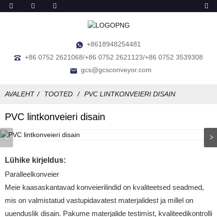
+8618948254481
+86 0752 2621068/+86 0752 2621123/+86 0752 3539308
gcs@gcsconveyor.com
AVALEHT
TOOTED
PVC LINTKONVEIERI DISAIN
PVC lintkonveieri disain
Lühike kirjeldus:
Paralleelkonveier
Meie kaasaskantavad konveierilindid on kvaliteetsed seadmed,
mis on valmistatud vastupidavatest materjalidest ja millel on
uuenduslik disain. Pakume materjalide testimist, kvaliteedikontrolli