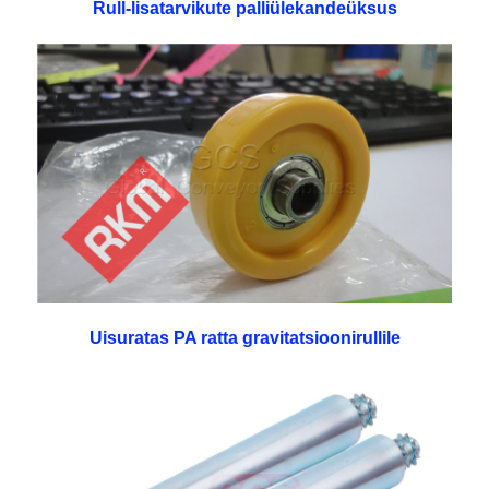
Rull-lisatarvikute palliülekandeüksus
Uisuratas PA ratta gravitatsioonirullile