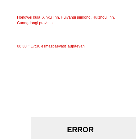
AADRESS
Hongwei küla, Xinxu linn, Huiyangi piirkond, Huizhou linn,
Guangdongi provints
TÖÖAEG
08:30 ~ 17:30 esmaspäevast laupäevani
KATEGOORIAD
Lintkonveier
Rullkonveier
Alumiiniumrull
Konveieri pingutusrull
Garlandi rull
Löögirull
Polüetüleenrull
Kammrull