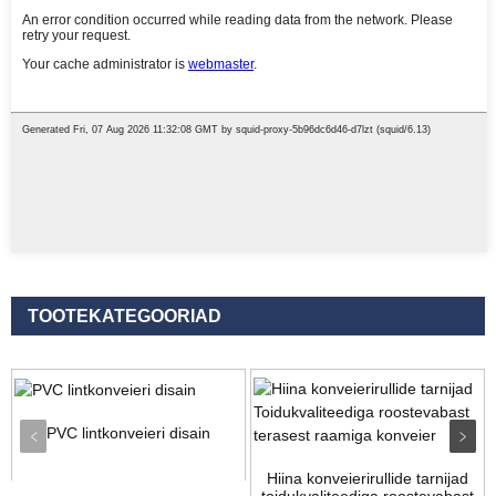
TOOTEKATEGOORIAD
PVC lintkonveieri disain
Hiina konveierirullide tarnijad
toidukvaliteediga roostevabast