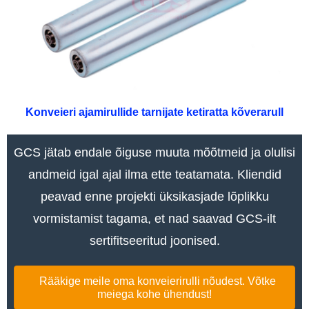
Konveieri ajamirullide tarnijate ketiratta kõverarull
GCS jätab endale õiguse muuta mõõtmeid ja olulisi
andmeid igal ajal ilma ette teatamata. Kliendid
peavad enne projekti üksikasjade lõplikku
vormistamist tagama, et nad saavad GCS-ilt
sertifitseeritud joonised.
Rääkige meile oma konveierirulli nõudest. Võtke
meiega kohe ühendust!