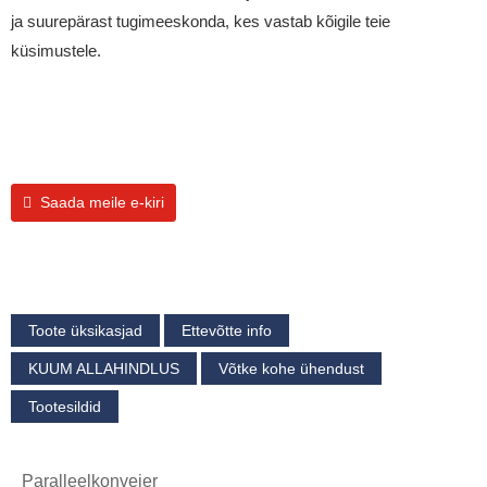
ja suurepärast tugimeeskonda, kes vastab kõigile teie
küsimustele.
Saada meile e-kiri
Toote üksikasjad
Ettevõtte info
KUUM ALLAHINDLUS
Võtke kohe ühendust
Tootesildid
Paralleelkonveier