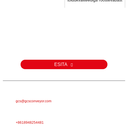
...
Päring
Meie toodete või hinnakirja kohta päringute korral palun jätke meile
oma e-posti aadress ja me võtame teiega 24 tunni jooksul
ühendust.
ESITA
E-POST
gcs@gcsconveyor.com
TELEFON
+8618948254481