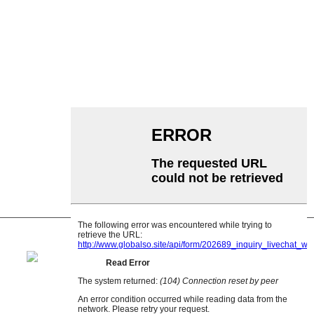
Rullkonveier
Alumiiniumrull
Konveieri pingutusrull
Garlandi rull
Löögirull
Polüetüleenrull
Kammrull
Lameda kanderulli
V Tagasirullik
Konveieri rulliku kronstein