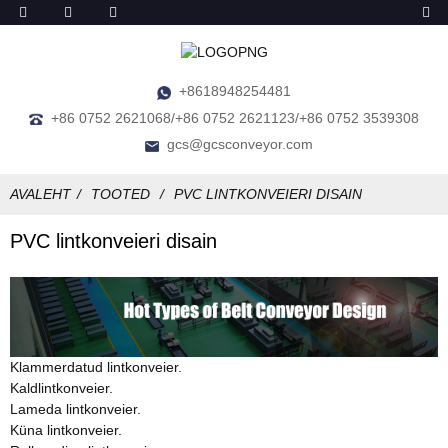
+8618948254481
+86 0752 2621068/+86 0752 2621123/+86 0752 3539308
gcs@gcsconveyor.com
AVALEHT
TOOTED
PVC LINTKONVEIERI DISAIN
PVC lintkonveieri disain
Klammerdatud lintkonveier.
Kaldlintkonveier.
Lameda lintkonveier.
Küna lintkonveier.