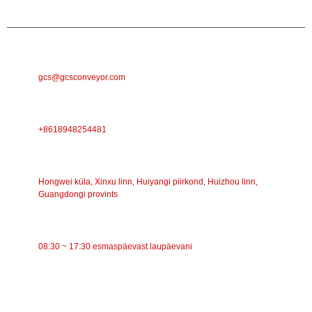
E-POST
gcs@gcsconveyor.com
TELEFON
+8618948254481
AADRESS
Hongwei küla, Xinxu linn, Huiyangi piirkond, Huizhou linn,
Guangdongi provints
TÖÖAEG
08:30 ~ 17:30 esmaspäevast laupäevani
KATEGOORIAD
Lintkonveier