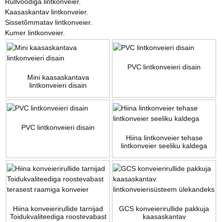
Rullvoodiga lintkonveier.
Kaasaskantav lintkonveier.
Sissetõmmatav lintkonveier.
Kumer lintkonveier.
PVC lintkonveieri disain
Mini kaasaskantava
lintkonveieri disain
PVC lintkonveieri disain
Hiina lintkonveier tehase
lintkonveier seeliku kaldega
Hiina konveierirullide tarnijad
GCS konveierirullide pakkuja
Toidukvaliteediga roostevabast
kaasaskantav