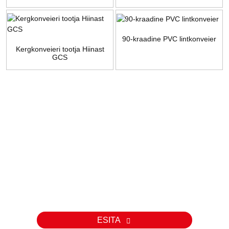
terasest raamiga konveier
lintkonveierisüsteem
ülekandeks
90-kraadine PVC lintkonveier
Kergkonveieri tootja Hiinast
GCS
Päring
Meie toodete või hinnakirja kohta päringute korral palun jätke meile
oma e-posti aadress ja me võtame teiega 24 tunni jooksul
ühendust.
ESITA