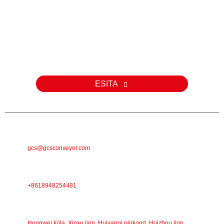
Päring
Meie toodete või hinnakirja kohta päringute korral palun jätke meile
oma e-posti aadress ja me võtame teiega 24 tunni jooksul
ühendust.
ESITA
E-POST
gcs@gcsconveyor.com
TELEFON
+8618948254481
AADRESS
Hongwei küla, Xinxu linn, Huiyangi piirkond, Huizhou linn,