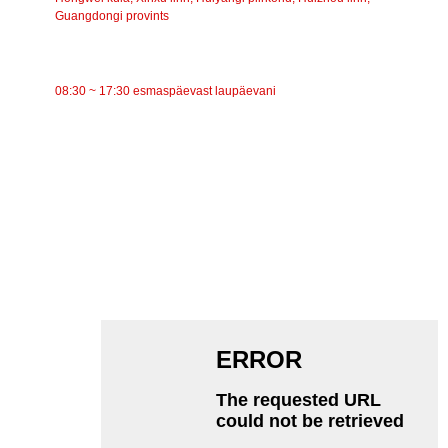
Guangdongi provints
TÖÖAEG
08:30 ~ 17:30 esmaspäevast laupäevani
KATEGOORIAD
Lintkonveier
Rullkonveier
Alumiiniumrull
Konveieri pingutusrull
Garlandi rull
Löögirull
Polüetüleenrull
Kammrull
Lameda kanderulli
V Tagasirullik