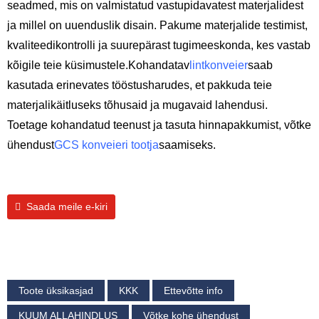
seadmed, mis on valmistatud vastupidavatest materjalidest
ja millel on uuenduslik disain. Pakume materjalide testimist,
kvaliteedikontrolli ja suurepärast tugimeeskonda, kes vastab
kõigile teie küsimustele.
Kohandatav
lintkonveier
saab
kasutada erinevates tööstusharudes, et pakkuda teie
materjalikäitluseks tõhusaid ja mugavaid lahendusi.
Toetage kohandatud teenust ja tasuta hinnapakkumist, võtke
ühendust
GCS konveieri tootja
saamiseks.
Saada meile e-kiri
Toote üksikasjad
KKK
Ettevõtte info
KUUM ALLAHINDLUS
Võtke kohe ühendust