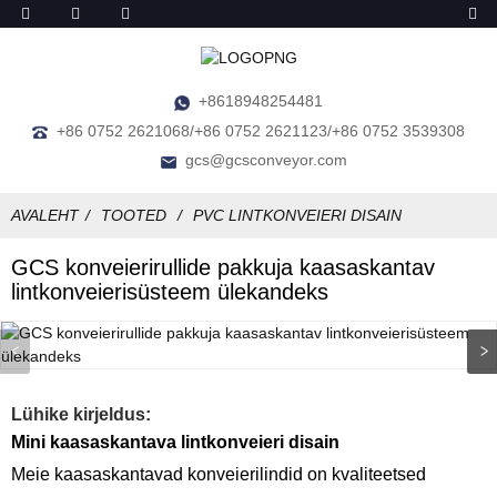
+8618948254481
+86 0752 2621068/+86 0752 2621123/+86 0752 3539308
gcs@gcsconveyor.com
AVALEHT
TOOTED
PVC LINTKONVEIERI DISAIN
GCS konveierirullide pakkuja kaasaskantav
lintkonveierisüsteem ülekandeks
Lühike kirjeldus:
Mini kaasaskantava lintkonveieri disain
Meie kaasaskantavad konveierilindid on kvaliteetsed