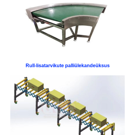
Rull-lisatarvikute palliülekandeüksus