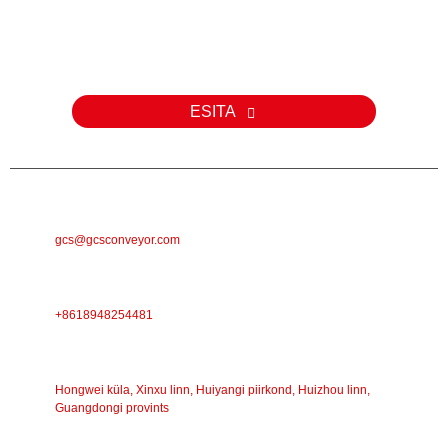
Meie toodete või hinnakirja kohta päringute korral palun jätke meile
oma e-posti aadress ja me võtame teiega 24 tunni jooksul
ühendust.
ESITA
E-POST
gcs@gcsconveyor.com
TELEFON
+8618948254481
AADRESS
Hongwei küla, Xinxu linn, Huiyangi piirkond, Huizhou linn,
Guangdongi provints