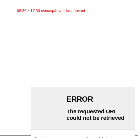
TÖÖAEG
08:30 ~ 17:30 esmaspäevast laupäevani
KATEGOORIAD
Lintkonveier
Rullkonveier
Alumiiniumrull
Konveieri pingutusrull
Garlandi rull
Löögirull
Polüetüleenrull
Kammrull
Lameda kanderulli
V Tagasirullik
Konveieri rulliku kronstein