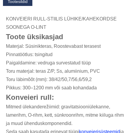
Tootesildid
KONVEIERI RULL-STIILIS LÜHIKE/KAHEKORDSE
SOONEGA O-LINT
Toote üksikasjad
Materjal: Süsinikteras, Roostevabast terasest
Pinnatöötlus: tsingitud
Paigaldamine: vedruga survestatud tüüp
Toru materjal: teras Z/P, Ss, alumiinium, PVC
Toru läbimõõt (mm): 38/42/50,7/56,6/59,2
Pikkus: 300–1200 mm või saab kohandada
Konveieri rull:
Mitmed ülekanderežiimid: gravitatsiooniülekanne,
lamerihm, O-rihm, kett, sünkroonrihm, mitme kiiluga rihm
ja muud ühenduskomponendid.
Seda saab kasutada erinevat tüüpi
konveierisüsteemid
ja