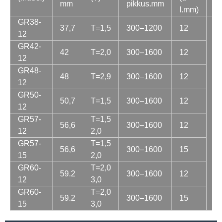
mm
pikkus.mm
I.mm)
GR38-
37,7
T=1,5
300–1200
12
12
GR42-
42
T=2,0
300–1600
12
12
GR48-
48
T=2,9
300–1600
12
12
GR50-
50,7
T=1,5
300–1600
12
12
Sü
te
GR57-
T=1,5
56,6
300–1600
12
12
2,0
GR57-
T=1,5
56,6
300–1600
15
15
2,0
GR60-
T=2,0
59.2
300–1600
12
12
3,0
GR60-
T=2,0
59.2
300–1600
15
15
3,0