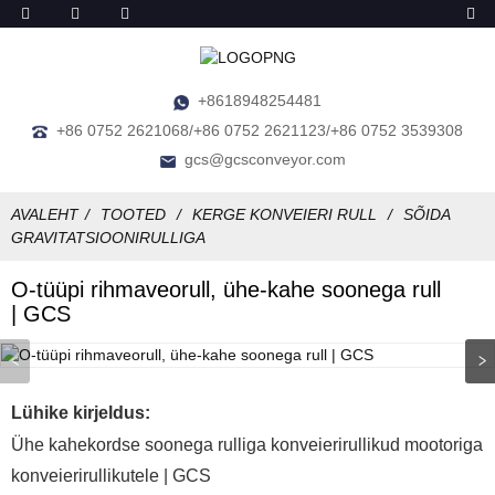
+8618948254481
+86 0752 2621068/+86 0752 2621123/+86 0752 3539308
gcs@gcsconveyor.com
AVALEHT
TOOTED
KERGE KONVEIERI RULL
SÕIDA
GRAVITATSIOONIRULLIGA
O-tüüpi rihmaveorull, ühe-kahe soonega rull
| GCS
Lühike kirjeldus:
Ühe kahekordse soonega rulliga konveierirullikud mootoriga
konveierirullikutele | GCS