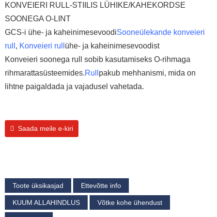
KONVEIERI RULL-STIILIS LÜHIKE/KAHEKORDSE
SOONEGA O-LINT
GCS-i ühe- ja kaheinimesevoodi
Sooneülekande konveieri
rull
,
Konveieri rull
ühe- ja kaheinimesevoodist
Konveieri soonega rull sobib kasutamiseks O-rihmaga
rihmarattasüsteemides.
Rull
pakub mehhanismi, mida on
lihtne paigaldada ja vajadusel vahetada.
Saada meile e-kiri
Toote üksikasjad
Ettevõtte info
KUUM ALLAHINDLUS
Võtke kohe ühendust