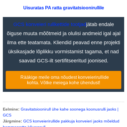
Uisuratas PA ratta gravitatsioonirullile
GCS konveieri rullkettide tootjad
jätab endale
õiguse muuta mõõtmeid ja olulisi andmeid igal ajal
ilma ette teatamata. Kliendid peavad enne projekti
üksikasjade lõplikku vormistamist tagama, et nad
saavad GCS-ilt sertifitseeritud joonised.
Rääkige meile oma nõudest konveierirullide
kohta. Võtke meiega kohe ühendust!
Eelmine:
Gravitatsioonirull ühe kahe soonega koonusrulli jaoks |
GCS
Järgmine:
GCS konveierirullide pakkuja konveieri jaoks mõeldud
hammasratta kõverarull