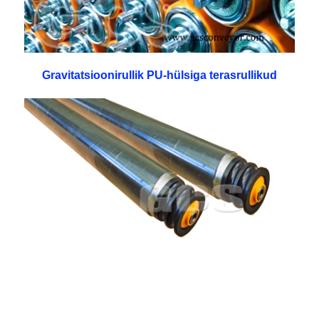
Gravitatsioonirullik PU-hülsiga terasrullikud