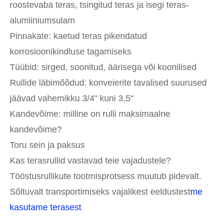
roostevaba teras, tsingitud teras ja isegi teras-
alumiiniumsulam
Pinnakate: kaetud teras pikendatud
korrosioonikindluse tagamiseks
Tüübid: sirged, soonitud, äärisega või koonilised
Rullide läbimõõdud: konveierite tavalised suurused
jäävad vahemikku 3/4" kuni 3,5"
Kandevõime: milline on rulli maksimaalne
kandevõime?
Toru sein ja paksus
Kas terasrullid vastavad teie vajadustele?
Tööstusrullikute tootmisprotsess muutub pidevalt.
Sõltuvalt transportimiseks vajalikest eeldustest
me
kasutame terasest