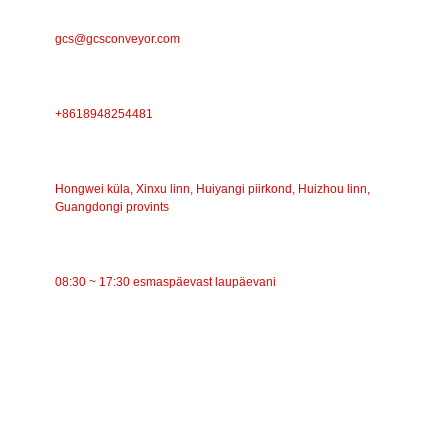
E-POST
gcs@gcsconveyor.com
TELEFON
+8618948254481
AADRESS
Hongwei küla, Xinxu linn, Huiyangi piirkond, Huizhou linn,
Guangdongi provints
TÖÖAEG
08:30 ~ 17:30 esmaspäevast laupäevani
KATEGOORIAD
Lintkonveier
Rullkonveier
Alumiiniumrull
Konveieri pingutusrull