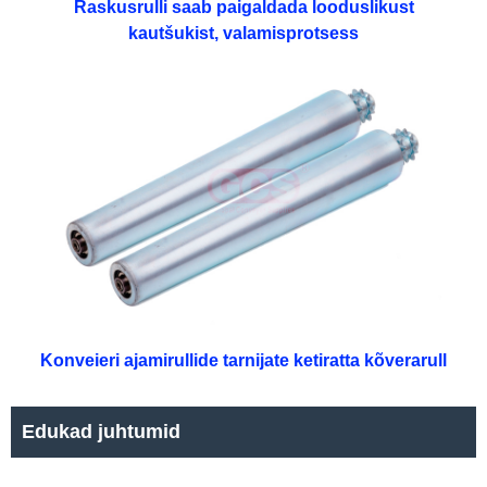
Raskusrulli saab paigaldada looduslikust
kautšukist, valamisprotsess
Konveieri ajamirullide tarnijate ketiratta kõverarull
Edukad juhtumid