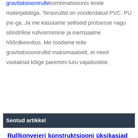
gravitatsioonirulle
kombinatsioonis teiste
materjalidega. Terasrullid on vooderdatud PVC, PU
jne-ga. Ja me kasutame selliseid protsesse nagu
silindriline rullvormimine ja inertsiaalne
hõõrdkeevitus. Me toodame teile
gravitatsioonirullid maksimaalselt, et need
vastaksid kõige paremini turu vajadustele.
Seotud artikkel
Rullkonveieri konstruktsiooni üksikasjad