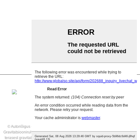
Garlandi rull
Löögirull
Polüetüleenrull
Kammrull
Lameda kanderulli
V Tagasirullik
Konveieri rulliku kronstein
© Autoriõigus - 2021: Kõik õigused kaitstud.
Soovitatud tooted
,
Saidi kaart
,
Gravitatsioonirullid müügiks
,
Gravitatsioonirullkonveier müügiks
,
Roostevabast
terasest gravitatsioonirullkonveier
,
Lintkonveier
,
Konveieri gravitatsioonirullid
,