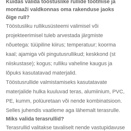
Kuidas valida tööstuslike rullide tootmise ja
montaaži valdkonnas oma rakenduse jaoks
õige rull?
Tööstusliku rullikusüsteemi valimisel või
projekteerimisel tuleb arvestada järgmiste
nõuetega: tüüpiline kiirus; temperatuur; koorma
kaal; ajamiga või pingutusrullikud; keskkond (st
niiskustase); kogus; rulliku vaheline kaugus ja
lõpuks kasutatavad materjalid.
Tööstusrullide valmistamiseks kasutatavate
materjalide hulka kuuluvad teras, alumiinium, PVC,
PE, kumm, polüuretaan või nende kombinatsioon.
Selles juhendis vaatleme aga lähemalt terasrulle.
Miks valida terasrullid?
Terasrullid valitakse tavaliselt nende vastupidavuse