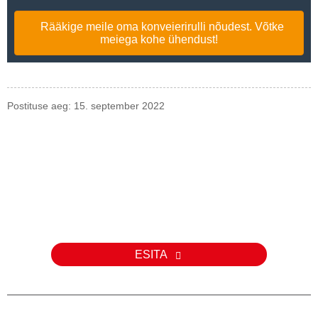
Rääkige meile oma konveierirulli nõudest. Võtke
meiega kohe ühendust!
Postituse aeg: 15. september 2022
Päring
Meie toodete või hinnakirja kohta päringute korral palun jätke meile
oma e-posti aadress ja me võtame teiega 24 tunni jooksul
ühendust.
ESITA