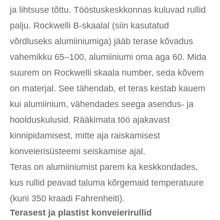
ja lihtsuse tõttu. Tööstuskeskkonnas kuluvad rullid
palju. Rockwelli B-skaalal (siin kasutatud
võrdluseks alumiiniumiga) jääb terase kõvadus
vahemikku 65–100, alumiiniumi oma aga 60. Mida
suurem on Rockwelli skaala number, seda kõvem
on materjal. See tähendab, et teras kestab kauem
kui alumiinium, vähendades seega asendus- ja
hoolduskulusid. Rääkimata töö ajakavast
kinnipidamisest, mitte aja raiskamisest
konveierisüsteemi seiskamise ajal.
Teras on alumiiniumist parem ka keskkondades,
kus rullid peavad taluma kõrgemaid temperatuure
(kuni 350 kraadi Fahrenheiti).
Terasest ja plastist konveierirullid