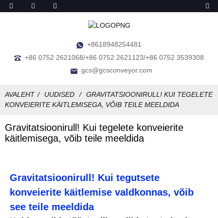
+8618948254481
+86 0752 2621068/+86 0752 2621123/+86 0752 3539308
gcs@gcsconveyor.com
AVALEHT
UUDISED
GRAVITATSIOONIRULL! KUI TEGELETE
KONVEIERITE KÄITLEMISEGA, VÕIB TEILE MEELDIDA
Gravitatsioonirull! Kui tegelete konveierite
käitlemisega, võib teile meeldida
Gravitatsioonirull! Kui tegutsete
konveierite käitlemise valdkonnas, võib
see teile meeldida