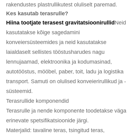
rakendustes plastrullikutest oluliselt paremad.
Kes kasutab terasrulle?
Hiina tootjate terasest gravitatsioonirullid
Neid
kasutatakse kõige sagedamini
konveiersüsteemides ja neid kasutatakse
laialdaselt sellistes tööstusharudes nagu
lennujaamad, elektroonika ja kodumasinad,
autotööstus, mööbel, paber, toit, ladu ja logistika
transport. Samuti on olulised konveierirullikud ja -
süsteemid.
Terasrullide komponendid
Terasrulle ja nende komponente toodetakse väga
erinevate spetsifikatsioonide järgi.
Materjalid: tavaline teras, tsingitud teras,