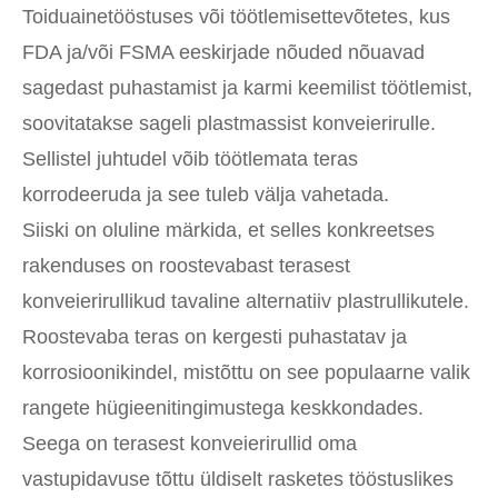
Toiduainetööstuses või töötlemisettevõtetes, kus
FDA ja/või FSMA eeskirjade nõuded nõuavad
sagedast puhastamist ja karmi keemilist töötlemist,
soovitatakse sageli plastmassist konveierirulle.
Sellistel juhtudel võib töötlemata teras
korrodeeruda ja see tuleb välja vahetada.
Siiski on oluline märkida, et selles konkreetses
rakenduses on roostevabast terasest
konveierirullikud tavaline alternatiiv plastrullikutele.
Roostevaba teras on kergesti puhastatav ja
korrosioonikindel, mistõttu on see populaarne valik
rangete hügieenitingimustega keskkondades.
Seega on terasest konveierirullid oma
vastupidavuse tõttu üldiselt rasketes tööstuslikes