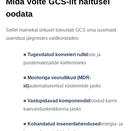
Mida võite GCS-ilt näitusel
oodata
Sellel mainekal üritusel tutvustab GCS oma uusimaid
uuendusi järgmistes valdkondades:
■
Tugevdatud konveieri rullid
söe ja
puistematerjalide käitlemiseks
■
Mootoriga veorullikud (MDR-
id)
automatiseeritud süsteemide jaoks
■
Vastupidavad komponendid
loodud karmi
kaevanduskeskkonna jaoks
■
Kohandatud insenerilahendused
energia- ja