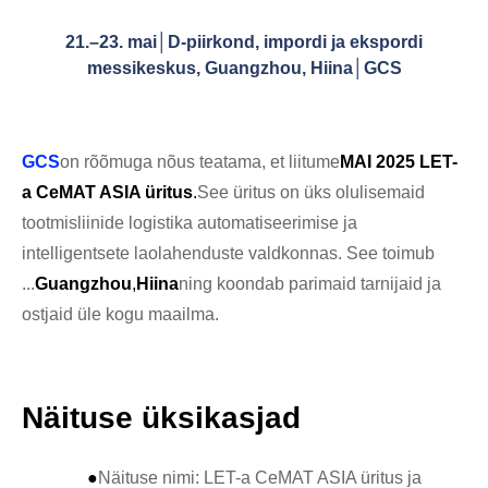
21.–23. mai│D-piirkond, impordi ja ekspordi
messikeskus, Guangzhou, Hiina│GCS
GCS
on rõõmuga nõus teatama, et liitume
MAI 2025 LET-
a CeMAT ASIA üritus
.
See üritus on üks olulisemaid
tootmisliinide logistika automatiseerimise ja
intelligentsete laolahenduste valdkonnas. See toimub
...
Guangzhou
,
Hiina
ning koondab parimaid tarnijaid ja
ostjaid üle kogu maailma.
Näituse üksikasjad
●
Näituse nimi: LET-a CeMAT ASIA üritus ja