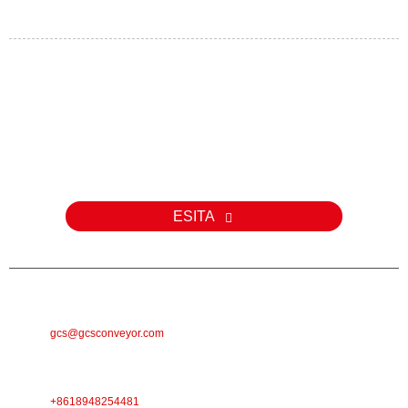
Päring
Meie toodete või hinnakirja kohta päringute korral palun jätke meile
oma e-posti aadress ja me võtame teiega 24 tunni jooksul
ühendust.
ESITA
E-POST
gcs@gcsconveyor.com
TELEFON
+8618948254481