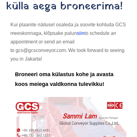
külla aega broneerima!
Kui plaanite näitusel osaleda ja soovite kohtuda GCS
meeskonnaga, klõpsake palun
siin
to schedule an
appointment or send an email
to gcs@gcsconveyor.com. We look forward to seeing
you in Jakarta!
Broneeri oma külastus kohe ja avasta
koos meiega valdkonna tulevikku!