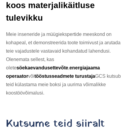
koos materjalikäitluse
tulevikku
Meie inseneride ja müügiekspertide meeskond on
kohapeal, et demonstreerida toote toimivust ja arutada
teie vajadustele vastavaid kohandatud lahendusi.
Olenemata sellest, kas
olete
söekaevandusettevõte
,
energiajaama
operaator
või
tööstusseadmete turustaja
GCS kutsub
teid külastama meie boksi ja uurima võimalikke
koostöövõimalusi.
Kutsume teid siiralt