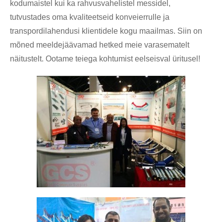
kodumaistel kui ka rahvusvahelistel messidel,
tutvustades oma kvaliteetseid konveierrulle ja
transpordilahendusi klientidele kogu maailmas. Siin on
mõned meeldejäävamad hetked meie varasematelt
näitustelt. Ootame teiega kohtumist eelseisval üritusel!