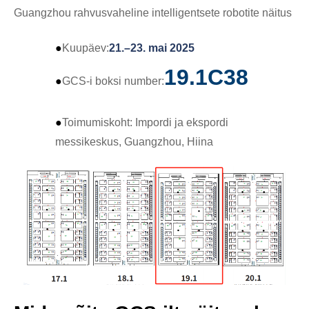
Guangzhou rahvusvaheline intelligentsete robotite näitus
●
Kuupäev:
21.–23. mai 2025
19.1C38
●
GCS-i boksi number:
●
Toimumiskoht: Impordi ja ekspordi
messikeskus, Guangzhou, Hiina