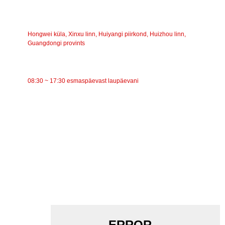
AADRESS
Hongwei küla, Xinxu linn, Huiyangi piirkond, Huizhou linn,
Guangdongi provints
TÖÖAEG
08:30 ~ 17:30 esmaspäevast laupäevani
KATEGOORIAD
Lintkonveier
Rullkonveier
Alumiiniumrull
Konveieri pingutusrull
Garlandi rull
Löögirull
Polüetüleenrull
Kammrull