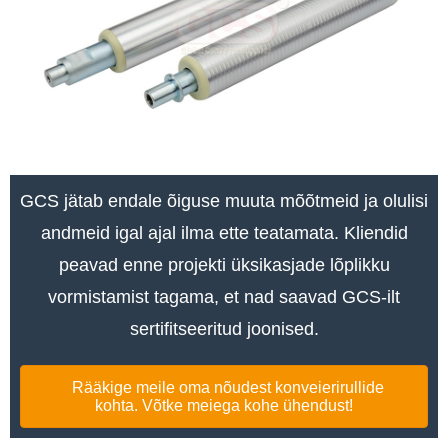
GCS jätab endale õiguse muuta mõõtmeid ja olulisi
andmeid igal ajal ilma ette teatamata. Kliendid
peavad enne projekti üksikasjade lõplikku
vormistamist tagama, et nad saavad GCS-ilt
sertifitseeritud joonised.
Rääkige meile oma nõudest konveierirullide
kohta. Võtke meiega kohe ühendust!