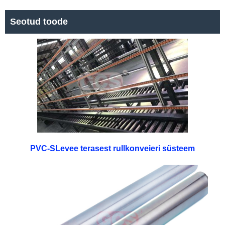
Seotud toode
PVC-SLevee terasest rullkonveieri süsteem