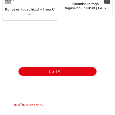
Kummist kettaga
tagasivoolurullikud | GCS
Konveieri tugirullikud – Hiina C
...
Päring
Meie toodete või hinnakirja kohta päringute korral palun jätke meile
oma e-posti aadress ja me võtame teiega 24 tunni jooksul
ühendust.
ESITA
E-POST
gcs@gcsconveyor.com