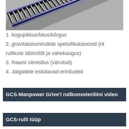
1. kogupikkus/laius/kõrgus
2. gravitatsioonirullide spetsifikatsioonid (nt
rullikute läbimõõt ja vahekaugus)
3. Raami viimistlus (värvitud)
4. Jalgadele esitatavad erinõuded
GCS-Manpower Grive'i rullkonveieriliini video
GCS-rulli tüüp