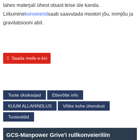
tahes materjali ühest otsast teise üle kanda.
Liikumine
konveierid
saab saavutada mootori jõu, inimjõu ja
gravitatsiooni abil.
Saada meile e-kiri
Toote üksikasjad
Ettevõtte info
KUUM ALLAHINDLUS
Võtke kohe ühendust
Tootesildid
GCS-Manpower Grive'i rullkonveieriliin