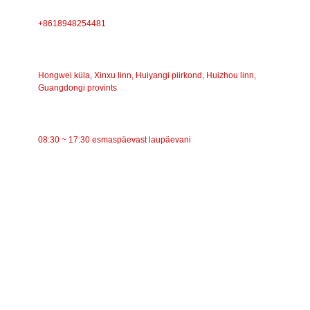
TELEFON
+8618948254481
AADRESS
Hongwei küla, Xinxu linn, Huiyangi piirkond, Huizhou linn,
Guangdongi provints
TÖÖAEG
08:30 ~ 17:30 esmaspäevast laupäevani
KATEGOORIAD
Lintkonveier
Rullkonveier
Alumiiniumrull
Konveieri pingutusrull
Garlandi rull
Löögirull