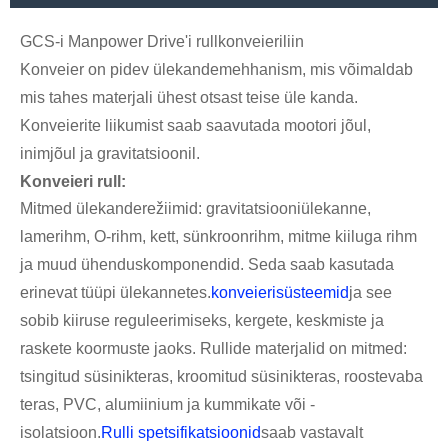
GCS-i Manpower Drive'i rullkonveieriliin
Konveier on pidev ülekandemehhanism, mis võimaldab
mis tahes materjali ühest otsast teise üle kanda.
Konveierite liikumist saab saavutada mootori jõul,
inimjõul ja gravitatsioonil.
Konveieri rull:
Mitmed ülekanderežiimid: gravitatsiooniülekanne,
lamerihm, O-rihm, kett, sünkroonrihm, mitme kiiluga rihm
ja muud ühenduskomponendid. Seda saab kasutada
erinevat tüüpi ülekannetes.
konveierisüsteemid
ja see
sobib kiiruse reguleerimiseks, kergete, keskmiste ja
raskete koormuste jaoks. Rullide materjalid on mitmed:
tsingitud süsinikteras, kroomitud süsinikteras, roostevaba
teras, PVC, alumiinium ja kummikate või -
isolatsioon.
Rulli spetsifikatsioonid
saab vastavalt