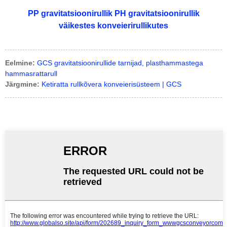
PP gravitatsioonirullik PH gravitatsioonirullik
väikestes konveierirullikutes
Eelmine:
GCS gravitatsioonirullide tarnijad, plasthammastega
hammasrattarull
Järgmine:
Ketiratta rullkõvera konveierisüsteem | GCS