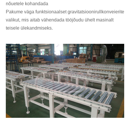
nõuetele kohandada
Pakume väga funktsionaalset gravitatsioonirullkonveierite
valikut, mis aitab vähendada tööjõudu ühelt masinalt
teisele ülekandmiseks.