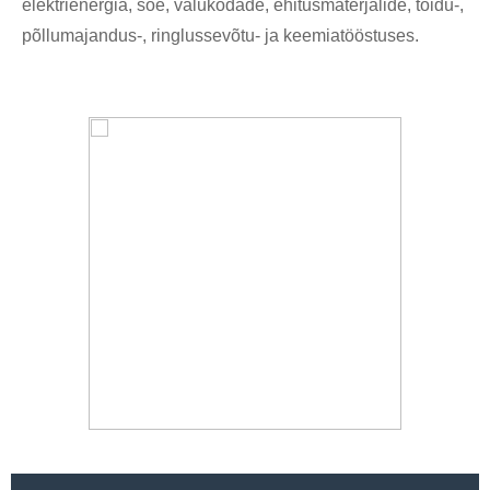
elektrienergia, söe, valukodade, ehitusmaterjalide, toidu-,
põllumajandus-, ringlussevõtu- ja keemiatööstuses.