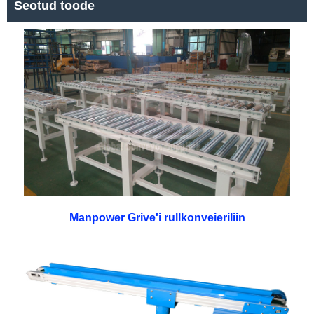
Seotud toode
Manpower Grive'i rullkonveieriliin