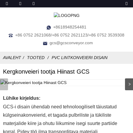
+8618948254481
+86 0752 2621068/+86 0752 2621123/+86 0752 3539308
gcs@gcsconveyor.com
AVALEHT
TOOTED
PVC LINTKONVEIERI DISAIN
Kergkonveieri tootja Hiinast GCS
Lühike kirjeldus:
GCS-i disain ühendab need tehnoloogiliselt täiustatud
külgseinakonveierid, et tagada pulbriliste ja tükiliste
materjalide kiire ja ohutu liikumine isegi suurte partiide
korral. Pidev töö ilma transporditava materjali