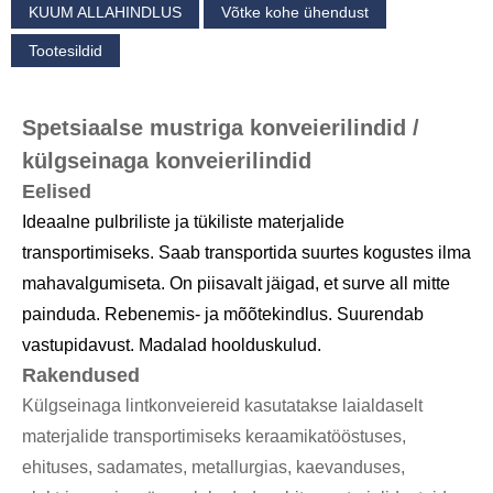
KUUM ALLAHINDLUS
Võtke kohe ühendust
Tootesildid
Spetsiaalse mustriga konveierilindid /
külgseinaga konveierilindid
Eelised
Ideaalne pulbriliste ja tükiliste materjalide
transportimiseks. Saab transportida suurtes kogustes ilma
mahavalgumiseta. On piisavalt jäigad, et surve all mitte
painduda. Rebenemis- ja mõõtekindlus. Suurendab
vastupidavust. Madalad hoolduskulud.
Rakendused
Külgseinaga lintkonveiereid kasutatakse laialdaselt
materjalide transportimiseks keraamikatööstuses,
ehituses, sadamates, metallurgias, kaevanduses,