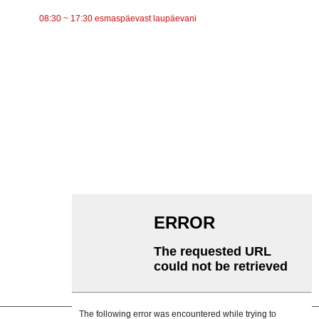
08:30 ~ 17:30 esmaspäevast laupäevani
KATEGOORIAD
Lintkonveier
Rullkonveier
Alumiiniumrull
Konveieri pingutusrull
Garlandi rull
Löögirull
Polüetüleenrull
Kammrull
Lameda kanderulli
V Tagasirullik
Konveieri rulliku kronstein