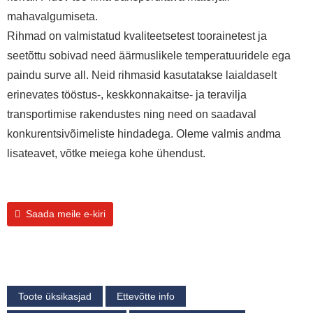
mahavalgumiseta.
Rihmad on valmistatud kvaliteetsetest toorainetest ja
seetõttu sobivad need äärmuslikele temperatuuridele ega
paindu surve all. Neid rihmasid kasutatakse laialdaselt
erinevates tööstus-, keskkonnakaitse- ja teravilja
transportimise rakendustes ning need on saadaval
konkurentsivõimeliste hindadega. Oleme valmis andma
lisateavet, võtke meiega kohe ühendust.
Saada meile e-kiri
Toote üksikasjad
Ettevõtte info