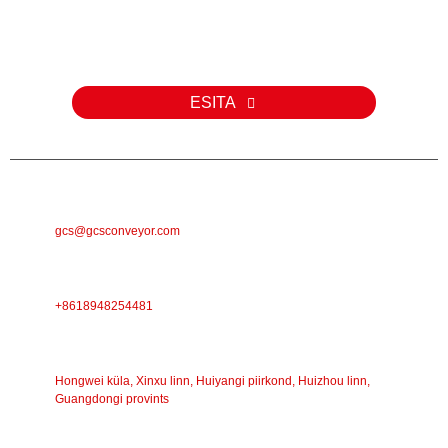
Meie toodete või hinnakirja kohta päringute korral palun jätke meile
oma e-posti aadress ja me võtame teiega 24 tunni jooksul
ühendust.
ESITA
E-POST
gcs@gcsconveyor.com
TELEFON
+8618948254481
AADRESS
Hongwei küla, Xinxu linn, Huiyangi piirkond, Huizhou linn,
Guangdongi provints
TÖÖAEG