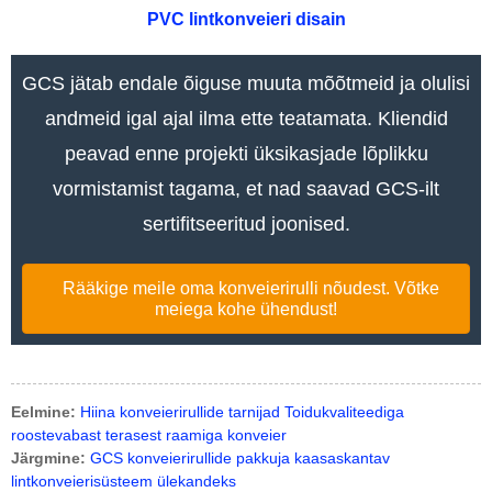
PVC lintkonveieri disain
GCS jätab endale õiguse muuta mõõtmeid ja olulisi
andmeid igal ajal ilma ette teatamata. Kliendid
peavad enne projekti üksikasjade lõplikku
vormistamist tagama, et nad saavad GCS-ilt
sertifitseeritud joonised.
Rääkige meile oma konveierirulli nõudest. Võtke
meiega kohe ühendust!
Eelmine:
Hiina konveierirullide tarnijad Toidukvaliteediga
roostevabast terasest raamiga konveier
Järgmine:
GCS konveierirullide pakkuja kaasaskantav
lintkonveierisüsteem ülekandeks