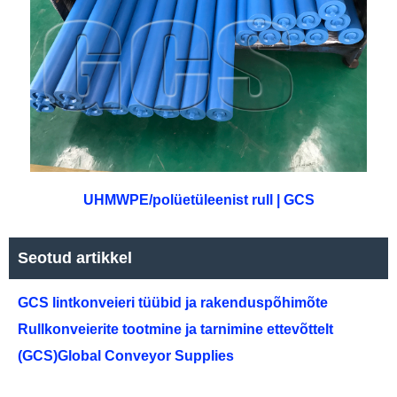
UHMWPE/polüetüleenist rull | GCS
Seotud artikkel
GCS lintkonveieri tüübid ja rakenduspõhimõte
Rullkonveierite tootmine ja tarnimine ettevõttelt
(GCS)Global Conveyor Supplies