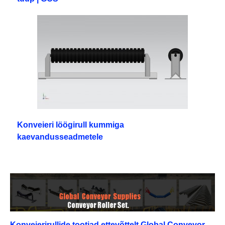
Konveieri löögirull kummiga
kaevandusseadmetele
Konveierirullide tootjad ettevõttelt Global Conveyor