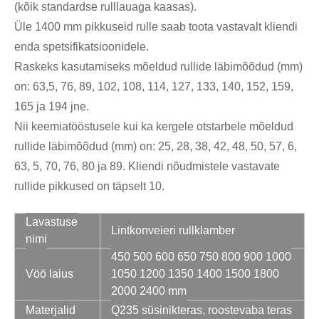
(kõik standardse rulllauaga kaasas).
Üle 1400 mm pikkuseid rulle saab toota vastavalt kliendi
enda spetsifikatsioonidele.
Raskeks kasutamiseks mõeldud rullide läbimõõdud (mm)
on: 63,5, 76, 89, 102, 108, 114, 127, 133, 140, 152, 159,
165 ja 194 jne.
Nii keemiatööstusele kui ka kergele otstarbele mõeldud
rullide läbimõõdud (mm) on: 25, 28, 38, 42, 48, 50, 57, 6,
63, 5, 70, 76, 80 ja 89. Kliendi nõudmistele vastavate
rullide pikkused on täpselt 10.
Lavastuse
Lintkonveieri rullklamber
nimi
450 500 600 650 750 800 900 1000
Vöö laius
1050 1200 1350 1400 1500 1800
2000 2400 mm
Materjalid
Q235 süsinikteras, roostevaba teras