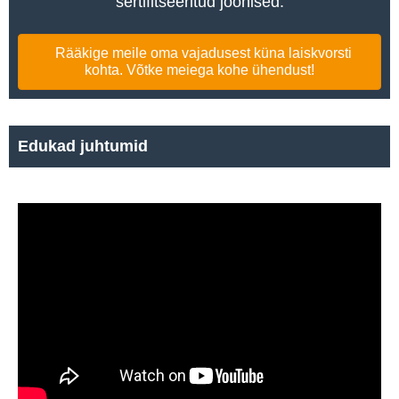
sertifitseeritud joonised.
Rääkige meile oma vajadusest küna laiskvorsti
kohta. Võtke meiega kohe ühendust!
Edukad juhtumid