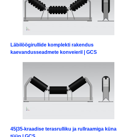
Läbilöögirullide komplekti rakendus
kaevandusseadmete konveieril | GCS
45|35-kraadise terasrulliku ja rullraamiga küna
tüüp | GCS