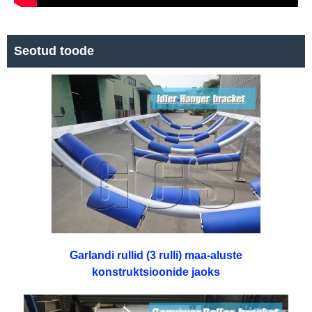
Seotud toode
Garlandi rullid (3 rulli) maa-aluste
konstruktsioonide jaoks