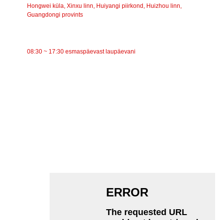
Hongwei küla, Xinxu linn, Huiyangi piirkond, Huizhou linn,
Guangdongi provints
TÖÖAEG
08:30 ~ 17:30 esmaspäevast laupäevani
KATEGOORIAD
Lintkonveier
Rullkonveier
Alumiiniumrull
Konveieri pingutusrull
Garlandi rull
Löögirull
Polüetüleenrull
Kammrull
Lameda kanderulli
V Tagasirullik