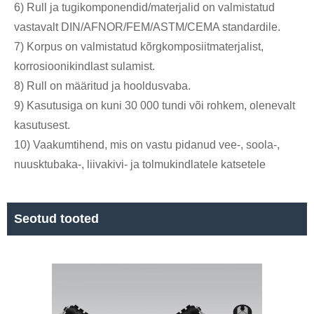
6) Rull ja tugikomponendid/materjalid on valmistatud
vastavalt DIN/AFNOR/FEM/ASTM/CEMA standardile.
7) Korpus on valmistatud kõrgkomposiitmaterjalist,
korrosioonikindlast sulamist.
8) Rull on määritud ja hooldusvaba.
9) Kasutusiga on kuni 30 000 tundi või rohkem, olenevalt
kasutusest.
10) Vaakumtihend, mis on vastu pidanud vee-, soola-,
nuusktubaka-, liivakivi- ja tolmukindlatele katsetele
Seotud tooted