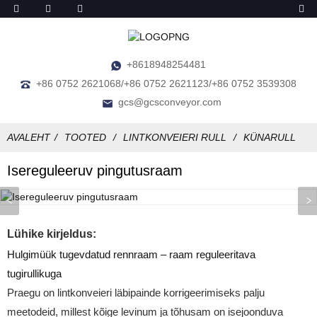
+8618948254481
+86 0752 2621068/+86 0752 2621123/+86 0752 3539308
gcs@gcsconveyor.com
AVALEHT
TOOTED
LINTKONVEIERI RULL
KÜNARULL
Isereguleeruv pingutusraam
Lühike kirjeldus:
Hulgimüük tugevdatud rennraam – raam reguleeritava
tugirullikuga
Praegu on lintkonveieri läbipainde korrigeerimiseks palju
meetodeid, millest kõige levinum ja tõhusam on isejoonduva