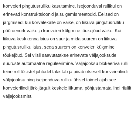
konveieri pingutusrulliku kasutamine. Isejoonduval rullikul on
erinevad konstruktsioonid ja sulgemismeetodid. Eelised on
järgmised: kui kõrvalekalle on väike, on liikuva pingutusrulliku
pöördenurk väike ja konveieri külgmine tõukejõud väike. Kui
liikuva keskkonna laius on suur ja mida suurem on liikuva
pingutusrulliku laius, seda suurem on konveieri külgmine
tõukejõud. Sel viisil saavutatakse erinevate väljajooksude
suuruste automaatne reguleerimine. Väljajooksu blokeeriva rulli
teine ​​roll tõsistel juhtudel takistab ja piirab otseselt konveierilindi
väljajooksu ning isejoonduva rulliku ühisel toimel ajab see
konveierilindi järk-järgult keskele liikuma, põhjustamata lindi riiulilt
väljajooksmist.