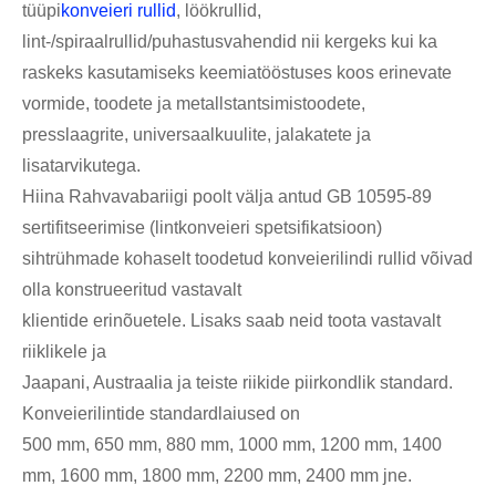
tüüpi
konveieri rullid
, löökrullid,
lint-/spiraalrullid/puhastusvahendid nii kergeks kui ka
raskeks kasutamiseks keemiatööstuses koos erinevate
vormide, toodete ja metallstantsimistoodete,
presslaagrite, universaalkuulite, jalakatete ja
lisatarvikutega.
Hiina Rahvavabariigi poolt välja antud GB 10595-89
sertifitseerimise (lintkonveieri spetsifikatsioon)
sihtrühmade kohaselt toodetud konveierilindi rullid võivad
olla konstrueeritud vastavalt
klientide erinõuetele. Lisaks saab neid toota vastavalt
riiklikele ja
Jaapani, Austraalia ja teiste riikide piirkondlik standard.
Konveierilintide standardlaiused on
500 mm, 650 mm, 880 mm, 1000 mm, 1200 mm, 1400
mm, 1600 mm, 1800 mm, 2200 mm, 2400 mm jne.