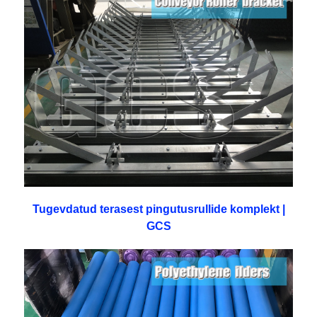
Tugevdatud terasest pingutusrullide komplekt |
GCS