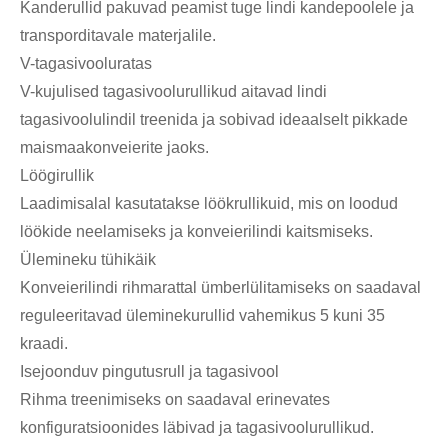
Kanderullid pakuvad peamist tuge lindi kandepoolele ja
transporditavale materjalile.
V-tagasivooluratas
V-kujulised tagasivoolurullikud aitavad lindi
tagasivoolulindil treenida ja sobivad ideaalselt pikkade
maismaakonveierite jaoks.
Löögirullik
Laadimisalal kasutatakse löökrullikuid, mis on loodud
löökide neelamiseks ja konveierilindi kaitsmiseks.
Ülemineku tühikäik
Konveierilindi rihmarattal ümberlülitamiseks on saadaval
reguleeritavad üleminekurullid vahemikus 5 kuni 35
kraadi.
Isejoonduv pingutusrull ja tagasivool
Rihma treenimiseks on saadaval erinevates
konfiguratsioonides läbivad ja tagasivoolurullikud.