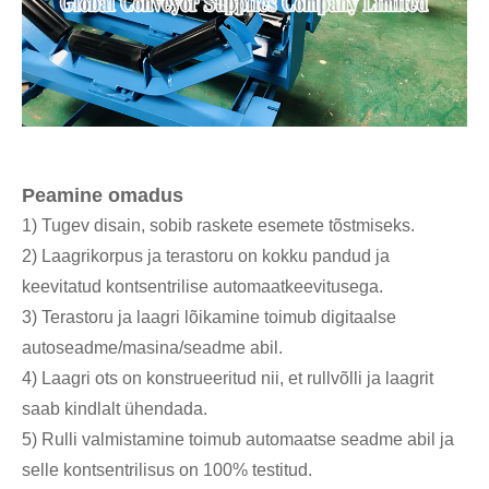
Peamine omadus
1) Tugev disain, sobib raskete esemete tõstmiseks.
2) Laagrikorpus ja terastoru on kokku pandud ja
keevitatud kontsentrilise automaatkeevitusega.
3) Terastoru ja laagri lõikamine toimub digitaalse
autoseadme/masina/seadme abil.
4) Laagri ots on konstrueeritud nii, et rullvõlli ja laagrit
saab kindlalt ühendada.
5) Rulli valmistamine toimub automaatse seadme abil ja
selle kontsentrilisus on 100% testitud.