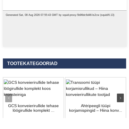
TOOTEKATEGOORIAD
GCS konveierirullide tehase
Ahtripeegli tüüpi
löögirullide komplekt ...
korjamispingid – Hiina konv...