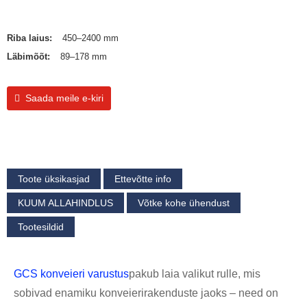
Riba laius:
450–2400 mm
Läbimõõt:
89–178 mm
Saada meile e-kiri
Toote üksikasjad
Ettevõtte info
KUUM ALLAHINDLUS
Võtke kohe ühendust
Tootesildid
GCS konveieri varustus
pakub laia valikut rulle, mis
sobivad enamiku konveierirakenduste jaoks – need on