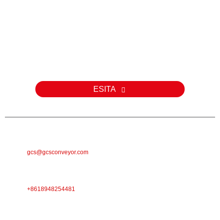
Päring
Meie toodete või hinnakirja kohta päringute korral palun jätke meile
oma e-posti aadress ja me võtame teiega 24 tunni jooksul
ühendust.
ESITA
E-POST
gcs@gcsconveyor.com
TELEFON
+8618948254481
AADRESS