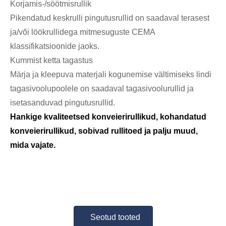
Korjamis-/söötmisrullik
Pikendatud keskrulli pingutusrullid on saadaval terasest
ja/või löökrullidega mitmesuguste CEMA
klassifikatsioonide jaoks.
Kummist ketta tagastus
Märja ja kleepuva materjali kogunemise vältimiseks lindi
tagasivoolupoolele on saadaval tagasivoolurullid ja
isetasanduvad pingutusrullid.
Hankige kvaliteetsed konveierirullikud, kohandatud
konveierirullikud, sobivad rullitoed ja palju muud,
mida vajate.
Seotud tooted