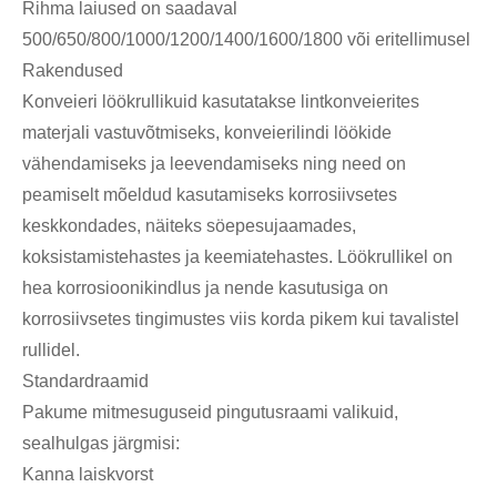
Rihma laiused on saadaval
500/650/800/1000/1200/1400/1600/1800 või eritellimusel
Rakendused
Konveieri löökrullikuid kasutatakse lintkonveierites
materjali vastuvõtmiseks, konveierilindi löökide
vähendamiseks ja leevendamiseks ning need on
peamiselt mõeldud kasutamiseks korrosiivsetes
keskkondades, näiteks söepesujaamades,
koksistamistehastes ja keemiatehastes. Löökrullikel on
hea korrosioonikindlus ja nende kasutusiga on
korrosiivsetes tingimustes viis korda pikem kui tavalistel
rullidel.
Standardraamid
Pakume mitmesuguseid pingutusraami valikuid,
sealhulgas järgmisi:
Kanna laiskvorst