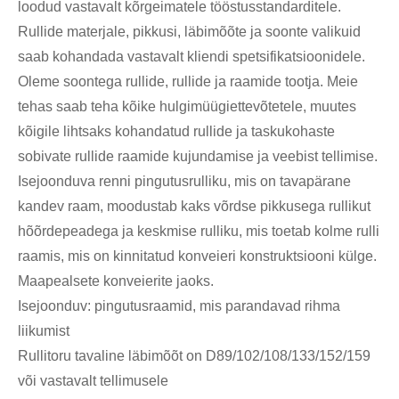
loodud vastavalt kõrgeimatele tööstusstandarditele.
Rullide materjale, pikkusi, läbimõõte ja soonte valikuid
saab kohandada vastavalt kliendi spetsifikatsioonidele.
Oleme soontega rullide, rullide ja raamide tootja. Meie
tehas saab teha kõike hulgimüügiettevõtetele, muutes
kõigile lihtsaks kohandatud rullide ja taskukohaste
sobivate rullide raamide kujundamise ja veebist tellimise.
Isejoonduva renni pingutusrulliku, mis on tavapärane
kandev raam, moodustab kaks võrdse pikkusega rullikut
hõõrdepeadega ja keskmise rulliku, mis toetab kolme rulli
raamis, mis on kinnitatud konveieri konstruktsiooni külge.
Maapealsete konveierite jaoks.
Isejoonduv: pingutusraamid, mis parandavad rihma
liikumist
Rullitoru tavaline läbimõõt on D89/102/108/133/152/159
või vastavalt tellimusele