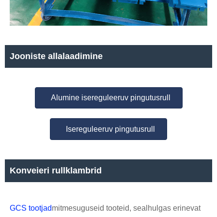
Jooniste allalaadimine
Alumine isereguleeruv pingutusrull
Isereguleeruv pingutusrull
Konveieri rullklambrid
GCS tootjad
mitmesuguseid tooteid, sealhulgas erinevat