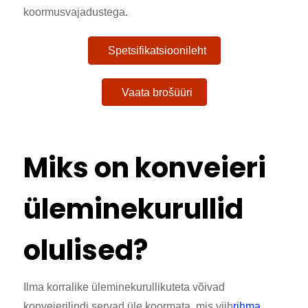
koormusvajadustega.
Spetsifikatsioonileht
Vaata brošüüri
Miks on konveieri
üleminekurullid
olulised?
Ilma korralike üleminekurullikuteta võivad
konveierilindi servad üle koormata, mis viib
rihma