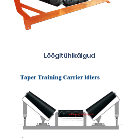
Löögitühikäigud