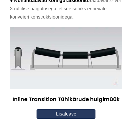
● Kohandatavad konfiguratsioonid
Saadaval 2- või
3-rullilise paigutusega, et see sobiks erinevate
konveieri konstruktsioonidega.
Inline Transition Tühikärude hulgimüük
Lisateave