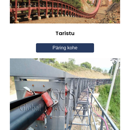
Taristu
Päring kohe