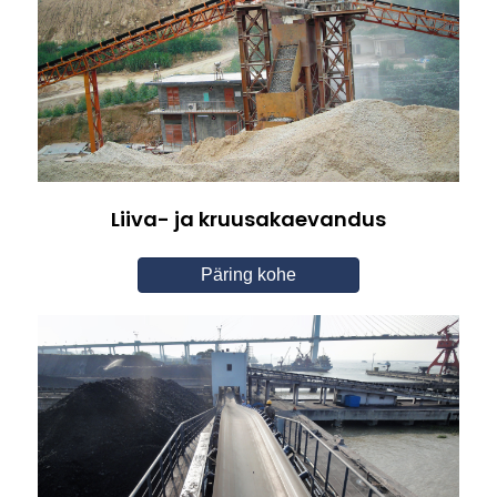
Liiva- ja kruusakaevandus
Päring kohe