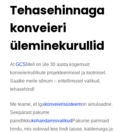
Tehasehinnaga
konveieri
üleminekurullid
At
GCS
Meil on üle 30 aasta kogemust
konveierirullikute projekteerimisel ja tootmisel.
Saatke meile sõnum – eritellimusel valikud,
tehasehind!
Me teame, et iga
konveierisüsteem
on ainulaadne.
Seepärast pakume
paindlikku
kohandamisvalikud
Pakume parimaid
hindu, mis sobivad teie lindi laiuse, kaldenurga ja