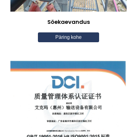
Söekaevandus
Päring kohe