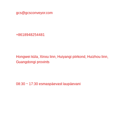
E-POST
gcs@gcsconveyor.com
TELEFON
+8618948254481
AADRESS
Hongwei küla, Xinxu linn, Huiyangi piirkond, Huizhou linn,
Guangdongi provints
TÖÖAEG
08:30 ~ 17:30 esmaspäevast laupäevani
KATEGOORIAD
Lintkonveier
Rullkonveier
Alumiiniumrull
Konveieri pingutusrull