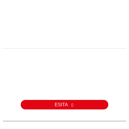
Päring
Meie toodete või hinnakirja kohta päringute korral palun jätke meile
oma e-posti aadress ja me võtame teiega 24 tunni jooksul
ühendust.
ESITA