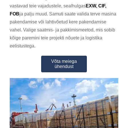
vastavad teie vajadustele, sealhulgas
EXW, CIF,
FOB
ja palju muud. Samuti saate valida terve masina
pakendamise või lahtivõetud kere pakendamise
vahel. Valige saatmis- ja pakkimismeetod, mis sobib
kõige paremini teie projekti nõuete ja logistika
eelistustega.
Võta meiega
ühendust