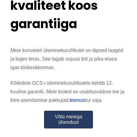
kvaliteet koos
garantiiga
Meie konveieri üleminekurullikutel on täpsed laagrid
ja tugev teras. See tagab sujuva töö ja pika eluea
igas töökeskkonnas.
Kõikidele GCS-i üleminekurullikutele kehtib 12-
kuuline garantii. Meie tooted on usaldusväärse toe ja
kiire asendamise pakkujad.
teenus
kui vaja.
Võta meiega
ühendust