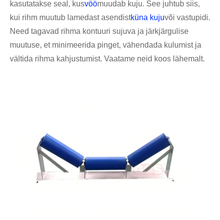
kasutatakse seal, kus
vöö
muudab kuju. See juhtub siis,
kui rihm muutub lamedast asendist
küna kuju
või vastupidi.
Need tagavad rihma kontuuri sujuva ja järkjärgulise
muutuse, et minimeerida pinget, vähendada kulumist ja
vältida rihma kahjustumist. Vaatame neid koos lähemalt.