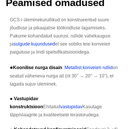
Peamised omadused
GCS-i üleminekurullikud on konstrueeritud suure
jõudluse ja pikaajalise töökindluse tagamiseks.
Pakume kohandatud suurusi, rullide vahekaugusi
ja
sulgude kujundused
et see sobiks teie konveieri
paigutuse ja lindi spetsifikatsioonidega.
●
Koonilise nurga disain
:
Metallist konveieri rullid
on
seatud väheneva nurga all (nt 30° → 20° → 10°), et
tagada sujuv üleminek.
● Vastupidav
konstruktsioon
Ehitatud
vastupidav
Kasutage
täppislaagrite ja kvaliteetsete terastorudega.