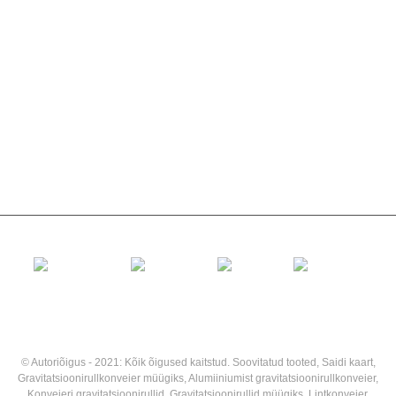
Garlandi rull
Löögirull
Polüetüleenrull
Kammrull
Lameda kanderulli
V Tagasirullik
Konveieri rulliku kronstein
© Autoriõigus - 2021: Kõik õigused kaitstud.
Soovitatud tooted
,
Saidi kaart
,
Gravitatsioonirullkonveier müügiks
,
Alumiiniumist gravitatsioonirullkonveier
,
Konveieri gravitatsioonirullid
,
Gravitatsioonirullid müügiks
,
Lintkonveier
,