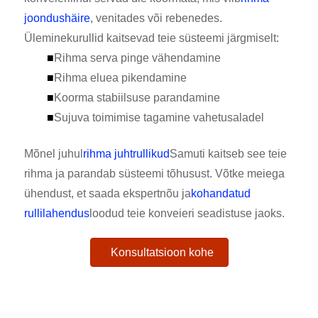
joondushäire
, venitades või rebenedes.
Üleminekurullid kaitsevad teie süsteemi järgmiselt:
■
Rihma serva pinge vähendamine
■
Rihma eluea pikendamine
■
Koorma stabiilsuse parandamine
■
Sujuva toimimise tagamine vahetusaladel
Mõnel juhul
rihma juhtrullikud
Samuti kaitseb see teie
rihma ja parandab süsteemi tõhusust. Võtke meiega
ühendust, et saada ekspertnõu ja
kohandatud
rullilahendus
loodud teie konveieri seadistuse jaoks.
Konsultatsioon kohe