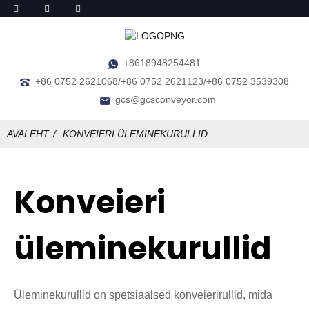
+8618948254481
+86 0752 2621068/+86 0752 2621123/+86 0752 3539308
gcs@gcsconveyor.com
AVALEHT
KONVEIERI ÜLEMINEKURULLID
Konveieri
üleminekurullid
Üleminekurullid on spetsiaalsed konveierirullid, mida