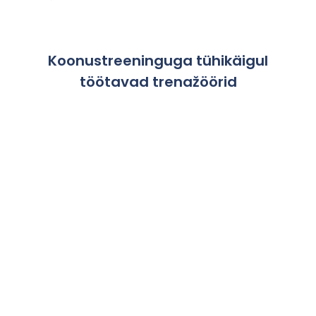
Koonustreeninguga tühikäigul
töötavad trenažöörid