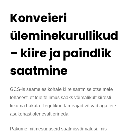
Konveieri
üleminekurullikud
– kiire ja paindlik
saatmine
GCS-is seame esikohale kiire saatmise otse meie
tehasest, et teie tellimus saaks võimalikult kiiresti
liikuma hakata. Tegelikud tarneajad võivad aga teie
asukohast olenevalt erineda.
Pakume mitmesuguseid saatmisvõimalusi, mis