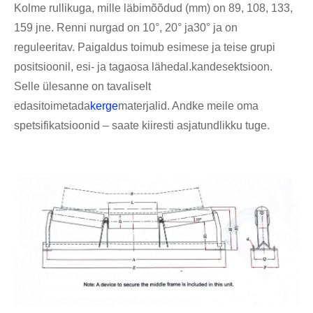
Kolme rullikuga, mille läbimõõdud (mm) on 89, 108, 133,
159 jne. Renni nurgad on 10°, 20° ja
30° ja on
reguleeritav. Paigaldus toimub esimese ja teise grupi
positsioonil, esi- ja tagaosa lähedal.
kandesektsioon.
Selle ülesanne on tavaliselt
edasitoimetada
kerge
materjalid. Andke meile oma
spetsifikatsioonid – saate kiiresti asjatundlikku tuge.