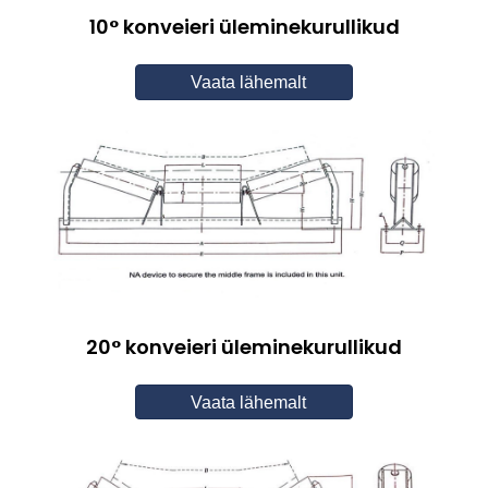
10° konveieri üleminekurullikud
Vaata lähemalt
20° konveieri üleminekurullikud
Vaata lähemalt