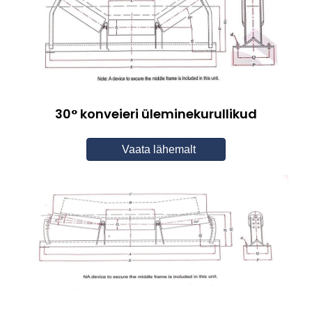
30° konveieri üleminekurullikud
Vaata lähemalt