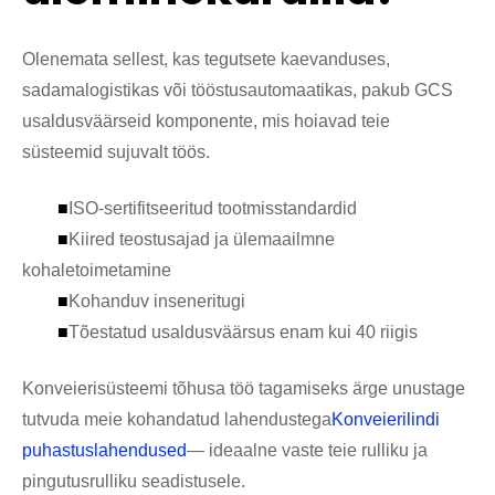
Olenemata sellest, kas tegutsete kaevanduses,
sadamalogistikas või tööstusautomaatikas, pakub GCS
usaldusväärseid komponente, mis hoiavad teie
süsteemid sujuvalt töös.
■
ISO-sertifitseeritud tootmisstandardid
■
Kiired teostusajad ja ülemaailmne
kohaletoimetamine
■
Kohanduv inseneritugi
■
Tõestatud usaldusväärsus enam kui 40 riigis
Konveierisüsteemi tõhusa töö tagamiseks ärge unustage
tutvuda meie kohandatud lahendustega
Konveierilindi
puhastuslahendused
— ideaalne vaste teie rulliku ja
pingutusrulliku seadistusele.