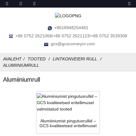
+8618948254481
+86 0752 2621068/+86 0752 2621123/+86 0752 3539308
gcs@gcsconveyor.com
AVALEHT
TOOTED
LINTKONVEIERI RULL
ALUMIINIUMRULL
Alumiiniumrull
Alumiiniumist pingutusrullid –
GCS kvaliteetsed eritellimusel
valmistatud tooted