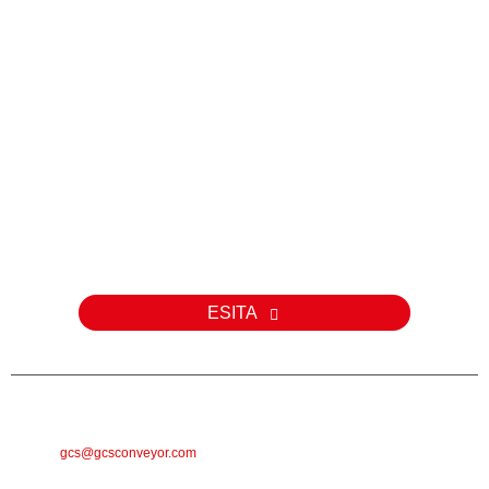
Päring
Meie toodete või hinnakirja kohta päringute korral palun jätke meile
oma e-posti aadress ja me võtame teiega 24 tunni jooksul
ühendust.
ESITA
E-POST
gcs@gcsconveyor.com