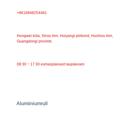
TELEFON
+8618948254481
AADRESS
Hongwei küla, Xinxu linn, Huiyangi piirkond, Huizhou linn,
Guangdongi provints
TÖÖAEG
08:30 ~ 17:30 esmaspäevast laupäevani
KATEGOORIAD
Lintkonveier
Rullkonveier
Alumiiniumrull
Konveieri pingutusrull
Garlandi rull
Löögirull